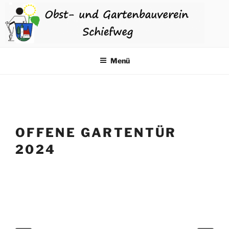
Zum
Inhalt
springen
GARTENRAUM WALDKIRCHEN
Der Gemeinschaftsgarten in Waldkirchen
Menü
OFFENE GARTENTÜR
2024