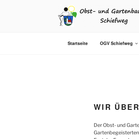
Zum
Inhalt
springen
GARTENRAU
Der Gemeinschaftsgarten in Wald
Startseite
OGV Schiefweg
WIR ÜBER
Der Obst- und Gart
Gartenbegeisterten 